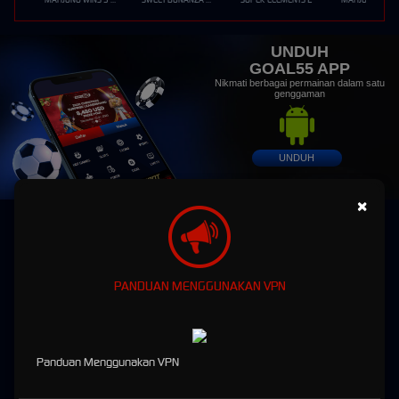
UNDUH
GOAL55 APP
Nikmati berbagai permainan dalam satu
genggaman
UNDUH
PANDUAN INSTALASI
×
GOAL55: Situs Gaming dan Sportsbook Terbaik 2026
GOAL55 | Platform Gaming
PANDUAN MENGGUNAKAN VPN
dan Sportsbook Terpercaya
2026
Panduan Menggunakan VPN
Maksimal Kemenangan di GOAL55 adalah 500.000.000, jika kemenangan di atas