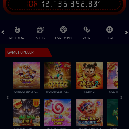
IDR
12,736,392,801
HOT GAMES
SLOTS
LIVE CASINO
RACE
TOGEL
OL
GAME POPULER
GATES OF OLYMPUS POP
TREASURES OF AZTEC
NEZHA 2
MOCHI MANIA 1
MAHJONG WINS 3 – BLACK SCATTER
SWEET BONANZA 2500
SUPER ELEMENTS 2
MAHJONG WAYS