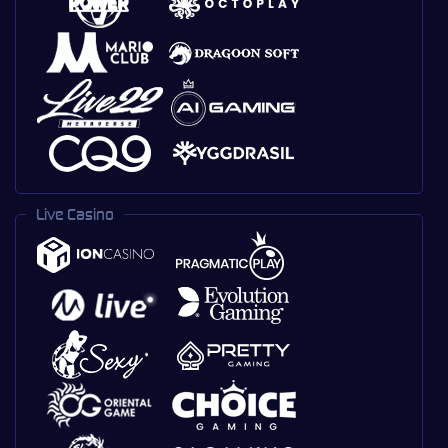
Live Casino