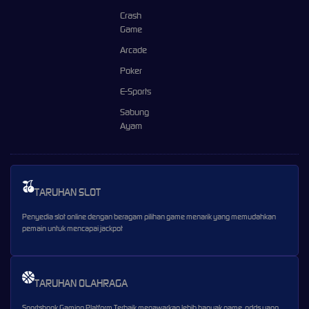
Crash
Game
Arcade
Poker
E-Sports
Sabung
Ayam
TARUHAN SLOT
Penyedia slot online dengan beragam pilihan game menarik yang memudahkan
pemain untuk mencapai jackpot
TARUHAN OLAHRAGA
Sportsbook Gaming Platform Terbaik menawarkan lebih banyak game, odds yang