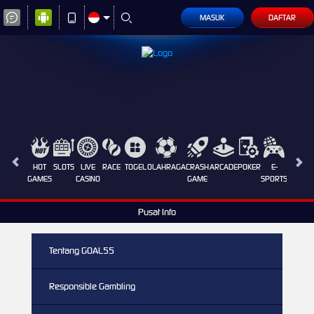
MASUK
DAFTAR
HOT
SLOTS
LIVE
RACE
TOGEL
OLAHRAGA
CRASH
ARCADE
POKER
E-
SABUN
GAMES
CASINO
GAME
SPORTS
AYAM
Pusat Info
Tentang GOAL55
Responsible Gambling