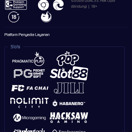
©2026 GOAL55. Hak cipta
dilindungi | 18+
Platform Penyedia Layanan
Slots