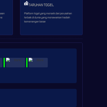
TARUHAN TOGEL
haan
Platform togel yang menarik dari perusahan
ame
terbaik di dunia yang menawarkan hadiah
kemenangan besar