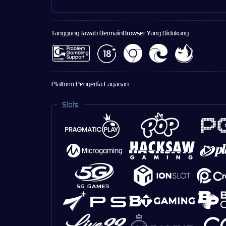
Tanggung Jawab Bermain
Browser Yang Didukung
Platform Penyedia Layanan
Slots