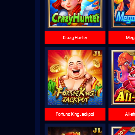
Crazy Hunter
Mega
Fortune King Jackpot
All-s