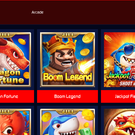
Arcade
n Fortune
Boom Legend
Jackpot Fi