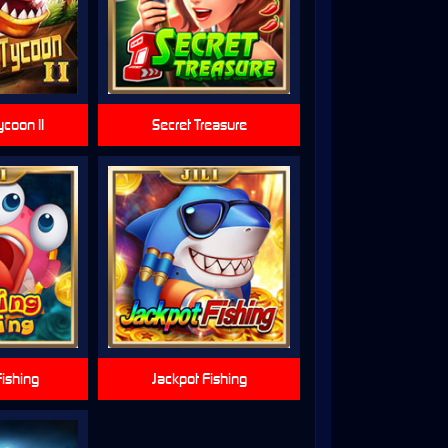
ycoon II
Secret Treasure
ishing
Jackpot Fishing