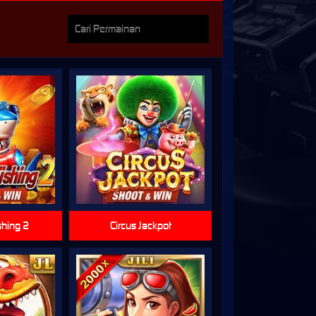
shing 2
Circus Jackpot