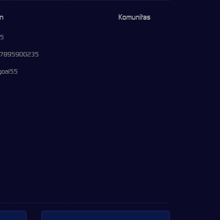
n
Komunitas
55
7895900235
goal55