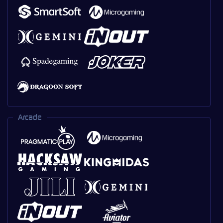
Arcade