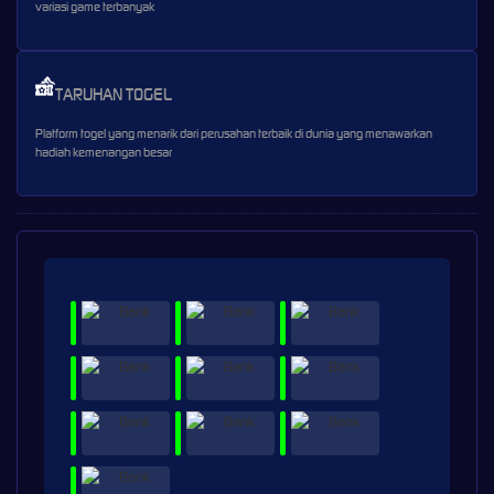
variasi game terbanyak
TARUHAN TOGEL
Platform togel yang menarik dari perusahan terbaik di dunia yang menawarkan
hadiah kemenangan besar