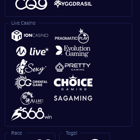
Live Casino
Race
Togel