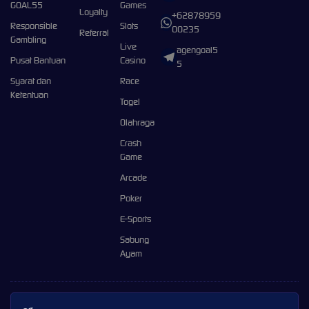
GOAL55
Games
Loyalty
+62878959
Responsible
Slots
00235
Referral
Gambling
Live
agengoal5
Pusat Bantuan
Casino
5
Syarat dan
Race
Ketentuan
Togel
Olahraga
Crash
Game
Arcade
Poker
E-Sports
Sabung
Ayam