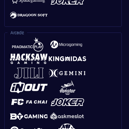
Arcade