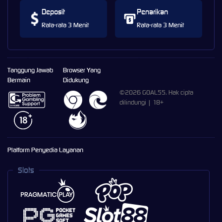
Deposit
Penarikan
Rata-rata 3 Menit
Rata-rata 3 Menit
Tanggung Jawab
Browser Yang
Bermain
Didukung
©2026 GOAL55. Hak cipta
dilindungi | 18+
Platform Penyedia Layanan
Slots